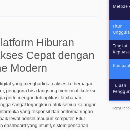
Metode 
Fitur
Unggula
atform Hiburan
Tingkat
Kepuasa
 Akses Cepat dengan
ne Modern
Kompatib
digital yang menghadirkan akses ke berbagai
Tujuan
sini, pengguna bisa langsung menikmati koleksi
Penggu
anpa perlu mengunduh aplikasi tambahan.
ingga sangat terjangkau untuk semua kalangan.
CopyRight
tarmuka yang responsif dan performa ringan
 baik lewat ponsel maupun komputer. Fitur
ashboard yang intuitif, sistem pencarian