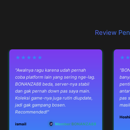
Review Pe
★★★★★
★★★
"Awalnya ragu karena udah pernah
"BONANZA
coba platform lain yang sering nge-lag.
banyak g
BONANZA88 beda, server-nya stabil
penting, 
dan gak pernah down pas saya main.
antarmuk
Koleksi game-nya juga rutin diupdate,
pas sore 
jadi gak gampang bosen.
masih ok
Recommended!"
Hoshi
ismail
Member BONANZA88