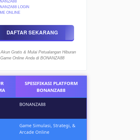
NANZA88
NANZA88 LOGIN
un VIP
100.000
ME ONLINE
Rp
Pilih
DAFTAR SEKARANG
 Akun Gratis & Mulai Petualangan Hiburan
Game Online Anda di BONANZA88
UR
SPESIFIKASI PLATFORM
MA
BONANZA88
BONANZA88
Game Simulasi, Strategi, &
Arcade Online