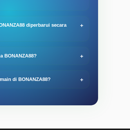
BONANZA88 diperbarui secara
ama BONANZA88?
ermain di BONANZA88?