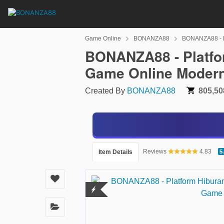
Game Online
BONANZA88
BONANZA88 - Pl
BONANZA88 - Platfor
Game Online Moder
Created By
BONANZA88
805,50
4.83
Reviews
4.83
Item Details
5
stars