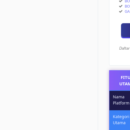
BO
BO
Ak
GA
Daftar
FIT
UTA
Nama
Platform
Kategori
Utama