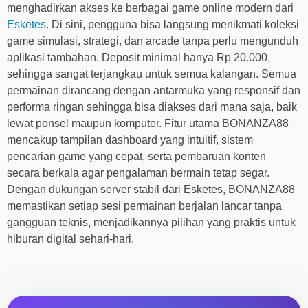
menghadirkan akses ke berbagai game online modern dari
Esketes
. Di sini, pengguna bisa langsung menikmati koleksi
game simulasi, strategi, dan arcade tanpa perlu mengunduh
aplikasi tambahan. Deposit minimal hanya Rp 20.000,
sehingga sangat terjangkau untuk semua kalangan. Semua
permainan dirancang dengan antarmuka yang responsif dan
performa ringan sehingga bisa diakses dari mana saja, baik
lewat ponsel maupun komputer. Fitur utama BONANZA88
mencakup tampilan dashboard yang intuitif, sistem
pencarian game yang cepat, serta pembaruan konten
secara berkala agar pengalaman bermain tetap segar.
Dengan dukungan server stabil dari Esketes, BONANZA88
memastikan setiap sesi permainan berjalan lancar tanpa
gangguan teknis, menjadikannya pilihan yang praktis untuk
hiburan digital sehari-hari.