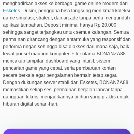
menghadirkan akses ke berbagai game online modern dari
Esketes
. Di sini, pengguna bisa langsung menikmati koleksi
game simulasi, strategi, dan arcade tanpa perlu mengunduh
aplikasi tambahan. Deposit minimal hanya Rp 20.000,
sehingga sangat terjangkau untuk semua kalangan. Semua
permainan dirancang dengan antarmuka yang responsif dan
performa ringan sehingga bisa diakses dari mana saja, baik
lewat ponsel maupun komputer. Fitur utama BONANZA88
mencakup tampilan dashboard yang intuitif, sistem
pencarian game yang cepat, serta pembaruan konten
secara berkala agar pengalaman bermain tetap segar.
Dengan dukungan server stabil dari Esketes, BONANZA88
memastikan setiap sesi permainan berjalan lancar tanpa
gangguan teknis, menjadikannya pilihan yang praktis untuk
hiburan digital sehari-hari.