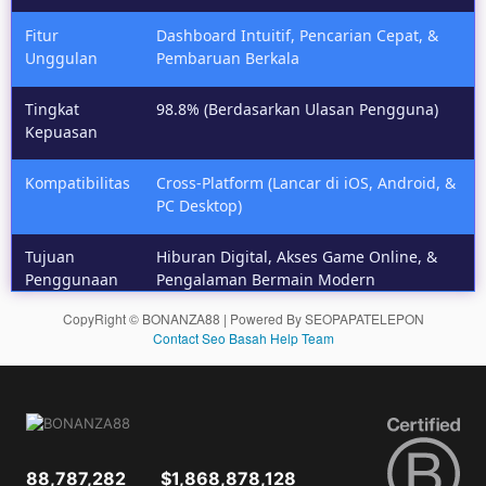
Fitur
Dashboard Intuitif, Pencarian Cepat, &
Unggulan
Pembaruan Berkala
Tingkat
98.8% (Berdasarkan Ulasan Pengguna)
Kepuasan
Kompatibilitas
Cross-Platform (Lancar di iOS, Android, &
PC Desktop)
Tujuan
Hiburan Digital, Akses Game Online, &
Penggunaan
Pengalaman Bermain Modern
CopyRight © BONANZA88 | Powered By SEOPAPATELEPON
Contact Seo Basah Help Team
88,787,282
$1,868,878,128