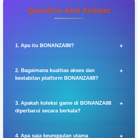
Question And Answer
1. Apa itu BONANZA88?
2. Bagaimana kualitas akses dan
kestabilan platform BONANZA88?
3. Apakah koleksi game di BONANZA88
diperbarui secara berkala?
4. Apa saja keunggulan utama