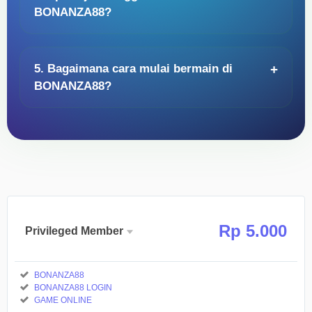
BONANZA88?
5. Bagaimana cara mulai bermain di
BONANZA88?
Rp
5.000
Privileged Member
Member
Reguler
Aktif
BONANZA88
BONANZA88 LOGIN
5.000
Rp
GAME ONLINE