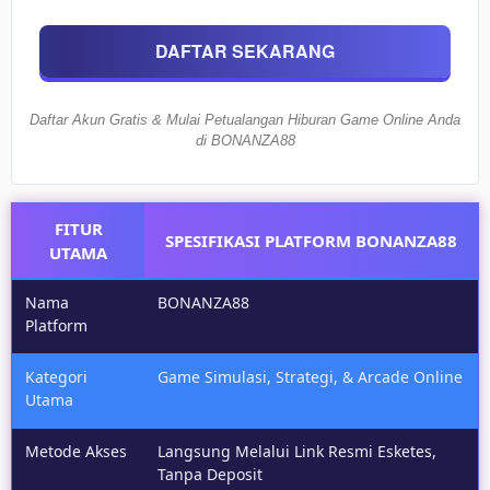
Akun
VIP
Pilih
DAFTAR SEKARANG
100.000
Rp
Daftar Akun Gratis & Mulai Petualangan Hiburan Game Online Anda
di BONANZA88
FITUR
SPESIFIKASI PLATFORM BONANZA88
UTAMA
Nama
BONANZA88
Platform
Kategori
Game Simulasi, Strategi, & Arcade Online
Utama
Metode Akses
Langsung Melalui Link Resmi Esketes,
Tanpa Deposit