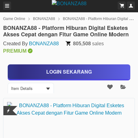
Game Online
BONANZA88
BONANZA88 - Platform Hiburan Digital Esketes
BONANZA88 - Platform Hiburan Digital Esketes
Akses Cepat dengan Fitur Game Online Modern
Created By
BONANZA88
805,508
sales
PREMIUM
LOGIN SEKARANG
Item Details