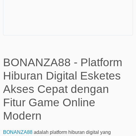
BONANZA88 - Platform
Hiburan Digital Esketes
Akses Cepat dengan
Fitur Game Online
Modern
BONANZA88
adalah platform hiburan digital yang