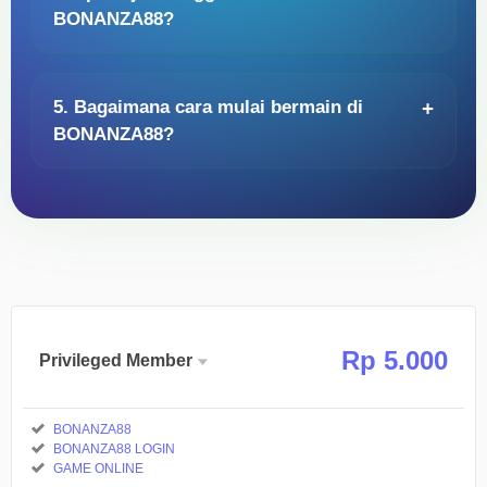
BONANZA88?
5. Bagaimana cara mulai bermain di
BONANZA88?
Rp
5.000
Privileged Member
Member
Reguler
Aktif
BONANZA88
BONANZA88 LOGIN
5.000
Rp
GAME ONLINE