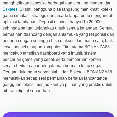
menghadirkan akses ke berbagai game online modern dari
Esketes
. Di sini, pengguna bisa langsung menikmati koleksi
game simulasi, strategi, dan arcade tanpa perlu mengunduh
aplikasi tambahan. Deposit minimal hanya Rp 20.000,
sehingga sangat terjangkau untuk semua kalangan. Semua
permainan dirancang dengan antarmuka yang responsif dan
performa ringan sehingga bisa diakses dari mana saja, baik
lewat ponsel maupun komputer. Fitur utama BONANZA88
mencakup tampilan dashboard yang intuitif, sistem
pencarian game yang cepat, serta pembaruan konten
secara berkala agar pengalaman bermain tetap segar.
Dengan dukungan server stabil dari Esketes, BONANZA88
memastikan setiap sesi permainan berjalan lancar tanpa
gangguan teknis, menjadikannya pilihan yang praktis untuk
hiburan digital sehari-hari.