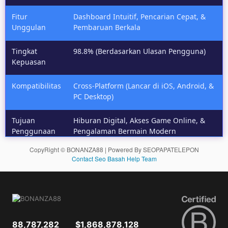
Fitur
Dashboard Intuitif, Pencarian Cepat, &
Unggulan
Pembaruan Berkala
Tingkat
98.8% (Berdasarkan Ulasan Pengguna)
Kepuasan
Kompatibilitas
Cross-Platform (Lancar di iOS, Android, &
PC Desktop)
Tujuan
Hiburan Digital, Akses Game Online, &
Penggunaan
Pengalaman Bermain Modern
CopyRight © BONANZA88 | Powered By SEOPAPATELEPON
Contact Seo Basah Help Team
88,787,282
$1,868,878,128