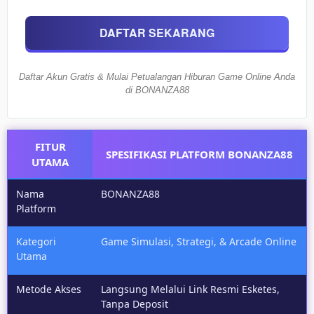
Akun
VIP
Pilih
DAFTAR SEKARANG
100.000
Rp
Daftar Akun Gratis & Mulai Petualangan Hiburan Game Online Anda
di BONANZA88
FITUR
SPESIFIKASI PLATFORM BONANZA88
UTAMA
Nama
BONANZA88
Platform
Kategori
Game Simulasi, Strategi, & Arcade Online
Utama
Metode Akses
Langsung Melalui Link Resmi Esketes,
Tanpa Deposit