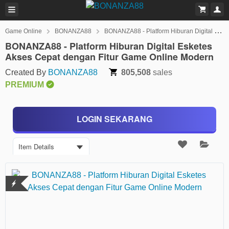
Game Online
BONANZA88
BONANZA88 - Platform Hiburan Digital Esketes
BONANZA88 - Platform Hiburan Digital Esketes
Akses Cepat dengan Fitur Game Online Modern
Created By
BONANZA88
805,508
sales
PREMIUM
LOGIN SEKARANG
Item Details